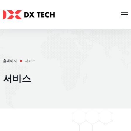
홈페이지
회사 소개
서비스
사례 연구
AI 서비스
홈페이지
서비스
블로그
웹 개발
모집
서비스
모바일 개발
문의하기
Zalo/Line 미니 앱
한국어
IT 소프트웨어 컨설팅
UI/UX 디자인
English
日本語
Tiếng Việt