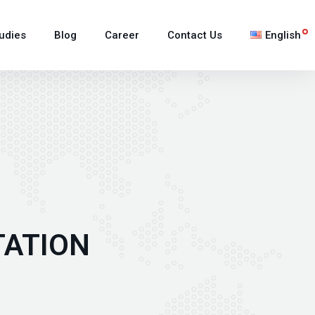
udies
Blog
Career
Contact Us
English
日本語
한국어
Tiếng Việt
TATION