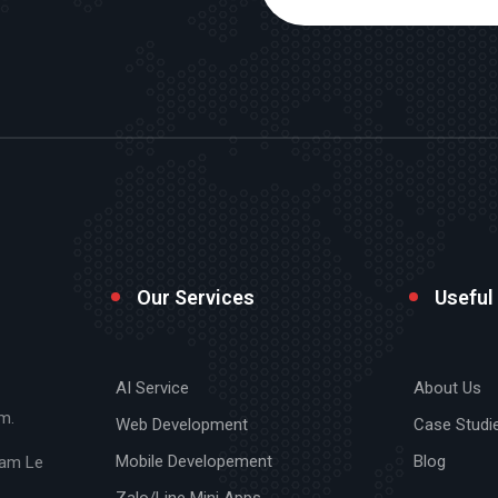
Our Services
Useful
AI Service
About Us
m.
Web Development
Case Studi
Mobile Developement
Blog
Cam Le
Zalo/Line Mini Apps