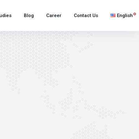
udies
Blog
Career
Contact Us
English
日本語
한국어
Tiếng Việt