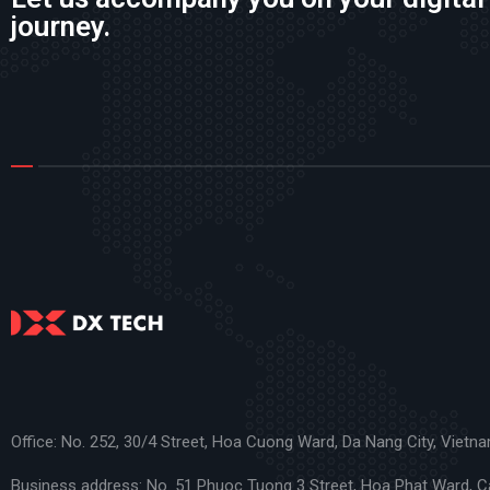
journey.
Office: No. 252, 30/4 Street, Hoa Cuong Ward, Da Nang City, Vietna
Business address: No. 51 Phuoc Tuong 3 Street, Hoa Phat Ward, 