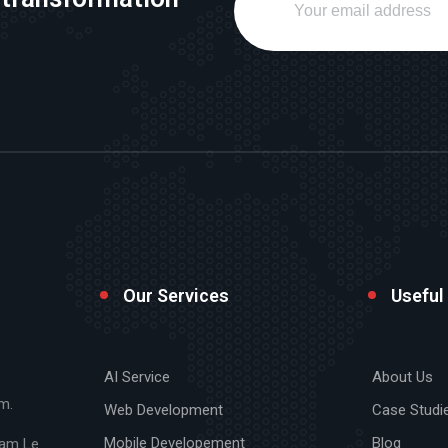
Our Services
Useful
AI Service
About Us
m.
Web Development
Case Studi
Mobile Developement
Blog
Cam Le